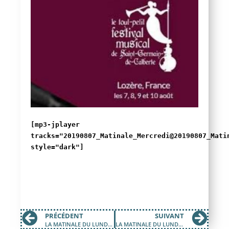
[mp3-jplayer
tracks="20190807_Matinale_Mercredi@20190807_Mati
style="dark"]
PRÉCÉDENT
SUIVANT
LA MATINALE DU LUNDI 5 AOÛT 2019
LA MATINALE DU LUNDI 12 AOÛT 2019