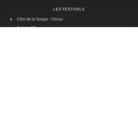
LES FESTIVALS
Fête de la Soupe - Florac
Enimie BD
48ème de Rue
Festival Détours du Monde
Festival d'Olt
Marveloz Pop Festival
Contes et Rencontres
Les Transes Cévenoles
Fête de la Narse de Nouviale
LES AUTRES RADIOS
48 FM Mende
Radio Escapades
Radio Larzac
Radio Margeride