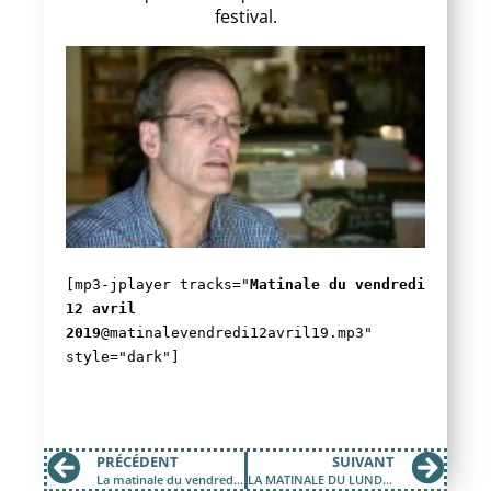
festival.
[mp3-jplayer tracks="
Matinale du vendredi
12 avril
2019
@matinalevendredi12avril19.mp3"
style="dark"]
PRÉCÉDENT
SUIVANT
La matinale du vendredi 5 avril 2019
LA MATINALE DU LUNDI 15 AVRIL 2019