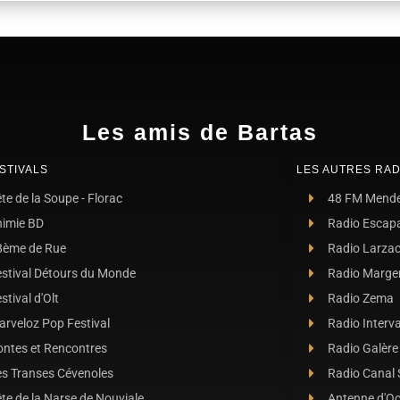
Les amis de Bartas
STIVALS
LES AUTRES RAD
te de la Soupe - Florac
48 FM Mend
nimie BD
Radio Escap
8ème de Rue
Radio Larza
estival Détours du Monde
Radio Marge
stival d'Olt
Radio Zema
rveloz Pop Festival
Radio Interva
ontes et Rencontres
Radio Galère
es Transes Cévenoles
Radio Canal
te de la Narse de Nouviale
Antenne d'O