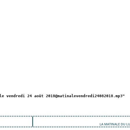
le vendredi 24 août 2018@matinalevendredi24082018.mp3"
LA MATINALE DU LU