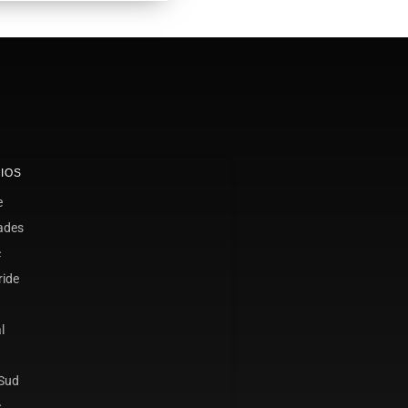
IOS
e
ades
c
ride
l
 Sud
c