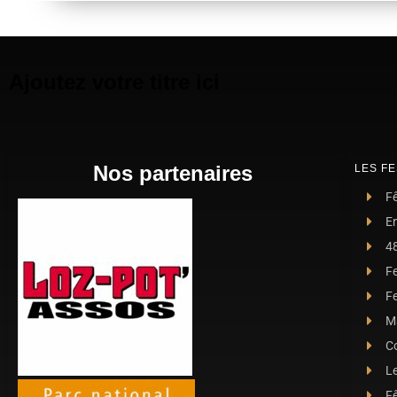
Ajoutez votre titre ici
Nos partenaires
LES FE
Fê
E
4
F
Fe
Ma
C
L
Fê