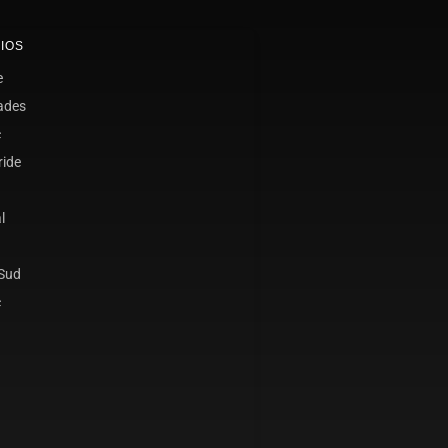
IOS
e
ades
c
ride
l
 Sud
c