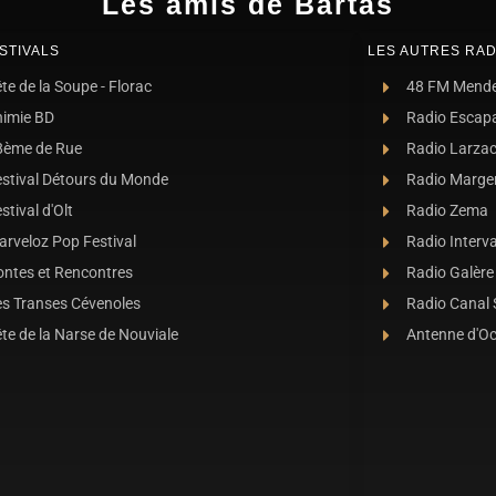
Les amis de Bartas
STIVALS
LES AUTRES RAD
te de la Soupe - Florac
48 FM Mend
nimie BD
Radio Escap
8ème de Rue
Radio Larza
estival Détours du Monde
Radio Marge
stival d'Olt
Radio Zema
rveloz Pop Festival
Radio Interva
ontes et Rencontres
Radio Galère
es Transes Cévenoles
Radio Canal
te de la Narse de Nouviale
Antenne d'O