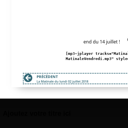
end du 14 juillet !
[mp3-jplayer tracks="Matina
MatinaleVendredi.mp3" style
PRÉCÉDENT
La Matinale du lundi 02 juillet 2018
Ajoutez votre titre ici