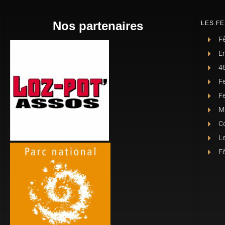
Nos partenaires
LES FE
Fê
E
4
F
Fe
Ma
C
L
Fê