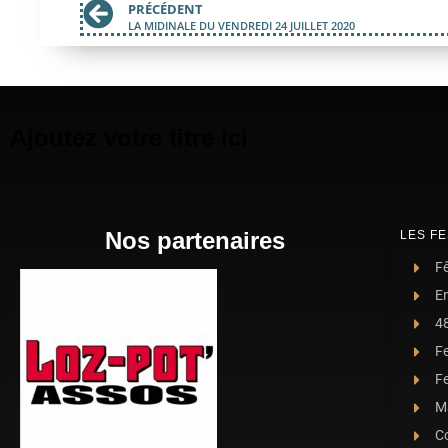
PRÉCÉDENT
LA MIDINALE DU VENDREDI 24 JUILLET 2020
Ajoutez votre titre ici
Nos partenaires
LES FE
Fê
E
4
F
Fe
Ma
C