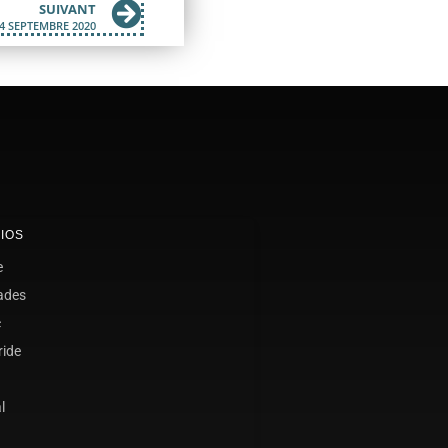
SUIVANT
4 SEPTEMBRE 2020
IOS
e
ades
c
ride
l