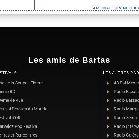
LA MIDINALE DU VENDREDI 0
Les amis de Bartas
STIVALS
LES AUTRES RAD
te de la Soupe - Florac
48 FM Mend
nimie BD
Radio Escap
8ème de Rue
Radio Larza
estival Détours du Monde
Radio Marge
stival d'Olt
Radio Zema
rveloz Pop Festival
Radio Interva
ontes et Rencontres
Radio Galère