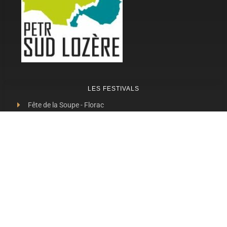
LES FESTIVALS
Fête de la Soupe - Florac
Enimie BD
48ème de Rue
Festival Détours du Monde
Festival d'Olt
Marveloz Pop Festival
Contes et Rencontres
Les Transes Cévenoles
Fête de la Narse de Nouviale