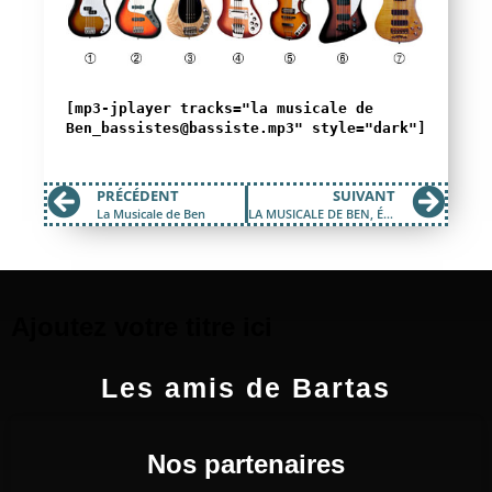
[mp3-jplayer tracks="la musicale de
Ben_bassistes@bassiste.mp3" style="dark"]
PRÉCÉDENT
SUIVANT
La Musicale de Ben
LA MUSICALE DE BEN, ÉPISODE 3
Ajoutez votre titre ici
Les amis de Bartas
Nos partenaires