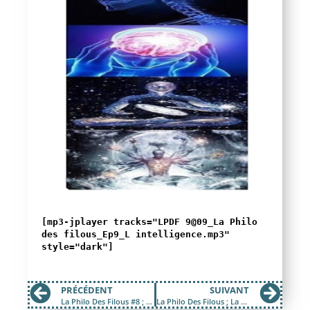
[mp3-jplayer tracks="LPDF 9@09_La Philo
des filous_Ep9_L intelligence.mp3"
style="dark"]
PRÉCÉDENT
SUIVANT
La Philo Des Filous #8 ; La Famille
La Philo Des Filous ; La Liberté