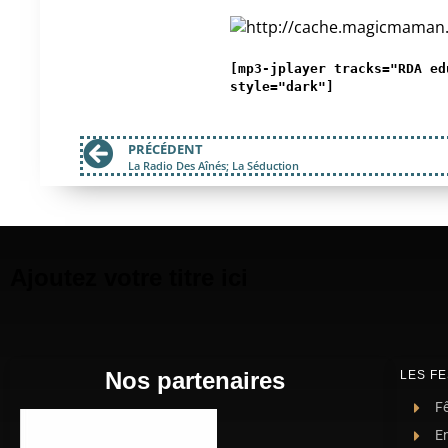
[mp3-jplayer tracks="RDA ed
style="dark"]
PRÉCÉDENT
La Radio Des Aînés; La Séduction
Ajoutez votre titre ici
Nos partenaires
LES FE
Fê
E