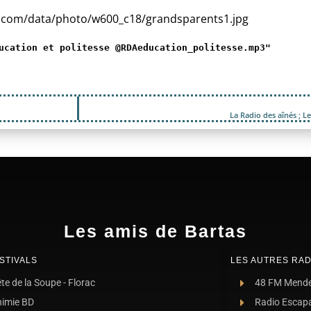
ucation et politesse @RDAeducation_politesse.mp3"
La Radio des aînés ; 
Les amis de Bartas
STIVALS
LES AUTRES RAD
te de la Soupe - Florac
48 FM Mend
nimie BD
Radio Escap