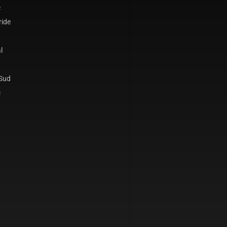
c
ride
l
 Sud
c