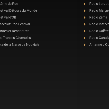
8ème de Rue
Radio Larza
estival Détours du Monde
Radio Marge
stival d'Olt
Radio Zema
rveloz Pop Festival
Radio Interva
ontes et Rencontres
Radio Galère
es Transes Cévenoles
Radio Canal
te de la Narse de Nouviale
Antenne d'O