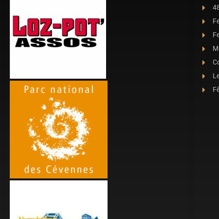
4
F
Fe
Ma
C
L
Fê