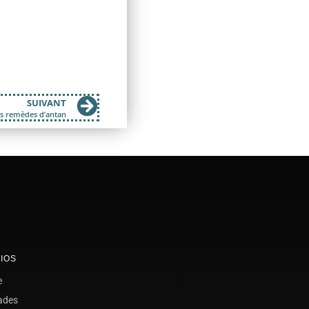
SUIVANT
Les remèdes d’antan
IOS
e
ades