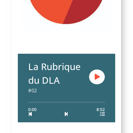
La Rubrique
du DLA
#02
0:00
8:52