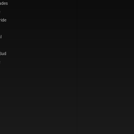
ades
c
ride
l
 Sud
c