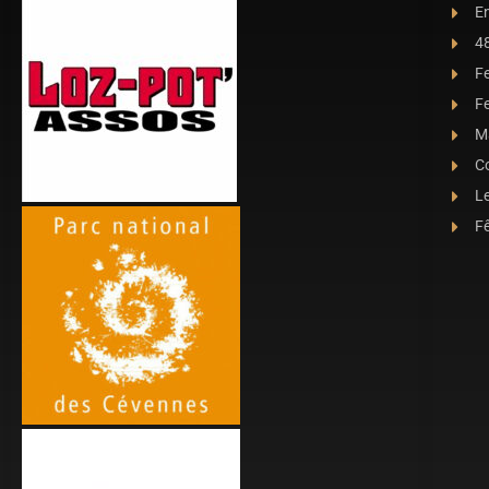
E
4
F
Fe
Ma
C
L
Fê