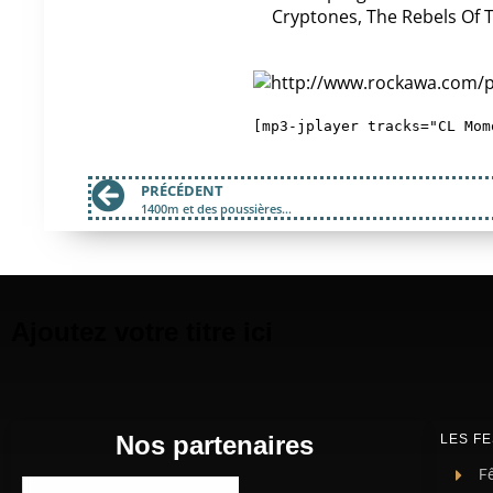
Cryptones, The Rebels Of 
[mp3-jplayer tracks="CL Mom
PRÉCÉDENT
1400m et des poussières…
Ajoutez votre titre ici
Nos partenaires
LES FE
Fê