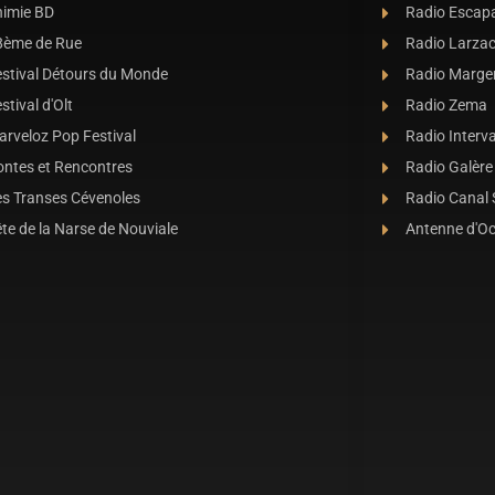
nimie BD
Radio Escap
8ème de Rue
Radio Larza
estival Détours du Monde
Radio Marge
stival d'Olt
Radio Zema
rveloz Pop Festival
Radio Interva
ontes et Rencontres
Radio Galère
es Transes Cévenoles
Radio Canal
te de la Narse de Nouviale
Antenne d'O