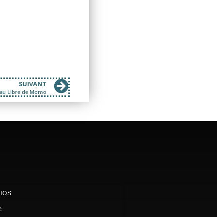
SUIVANT
eau Libre de Momo
IOS
e