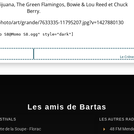
Tijuana, The Green Flamingos, Bowie & Lou Reed et Chuck
Berry.
o S8@Momo S8.ogg" style="dark"]
Le Crén
Les amis de Bartas
STIVALS
LES AUTRES RAD
te de la Soupe - Florac
48 FM Mend