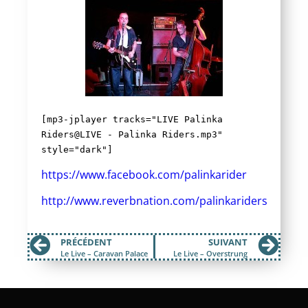
[mp3-jplayer tracks="LIVE Palinka
Riders@LIVE - Palinka Riders.mp3"
style="dark"]
https://www.facebook.com/palinkarider
http://www.reverbnation.com/palinkariders
PRÉCÉDENT
SUIVANT
Le Live – Caravan Palace
Le Live – Overstrung