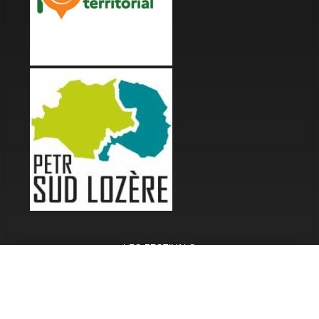
LES FESTIVALS
Fête de la Soupe - Florac
Enimie BD
48ème de Rue