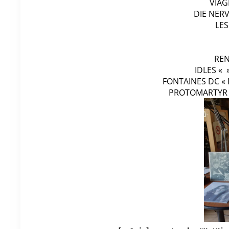
VIAG
DIE NERV
LES
REN
IDLES « »
FONTAINES DC « B
PROTOMARTYR « 