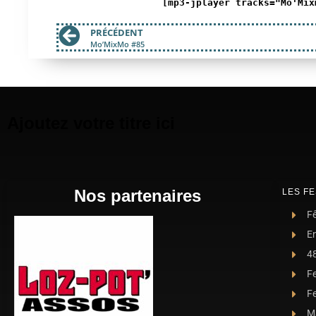
[mp3-jplayer tracks="Mo'Mix
PRÉCÉDENT
Mo’MixMo #85
Ajoutez votre titre ici
Nos partenaires
LES FE
Fê
E
4
F
Fe
Ma