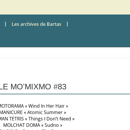
Les archives de Bartas
LE MO’MIXMO #83
OTORAMA « Wind In Her Hair »
MANICURE « Atomic Summer »
AN TETRIS « Things I Don’t Need »
MOLCHAT DOMA « Sudno »