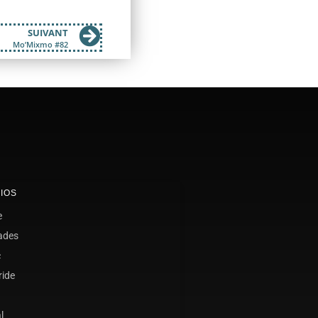
SUIVANT
Mo’Mixmo #82
IOS
e
ades
c
ride
l