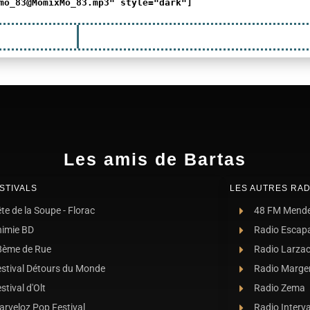
mo_83
@MomixMo_83.mp3" style="dark"]
Les amis de Bartas
STIVALS
LES AUTRES RAD
te de la Soupe - Florac
48 FM Mend
nimie BD
Radio Escap
8ème de Rue
Radio Larza
estival Détours du Monde
Radio Marge
stival d'Olt
Radio Zema
rveloz Pop Festival
Radio Interva