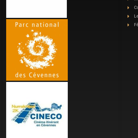
C
L
Fê