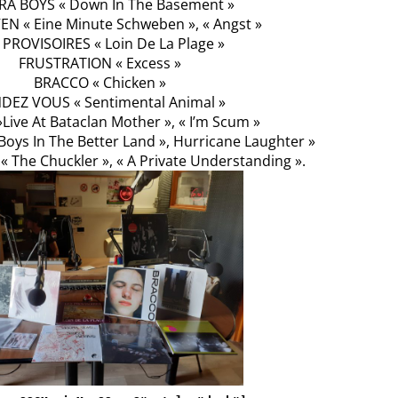
RA BOYS « Down In The Basement »
EN « Eine Minute Schweben », « Angst »
 PROVISOIRES « Loin De La Plage »
FRUSTRATION « Excess »
BRACCO « Chicken »
DEZ VOUS « Sentimental Animal »
Live At Bataclan Mother », « I’m Scum »
oys In The Better Land », Hurricane Laughter »
The Chuckler », « A Private Understanding ».