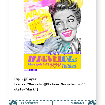
[mp3-jplayer
tracks="Marveloz@Plateau_Marveloz.mp3"
style="dark"]
PRÉCÉDENT
SUIVANT