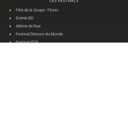
LES FESTIVALS
Fête de la Soupe - Florac
Enimie BD
48ème de Rue
Festival Détours du Monde
Festival d'Olt
Marveloz Pop Festival
Contes et Rencontres
Les Transes Cévenoles
Fête de la Narse de Nouviale
LES AUTRES RADIOS
48 FM Mende
Radio Escapades
Radio Larzac
Radio Margeride
Radio Zema