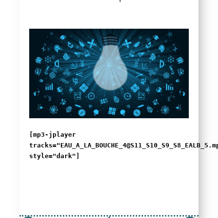
[mp3-jplayer
tracks="EAU_A_LA_BOUCHE_4@S11_S10_S9_S8_EALB_5.m
style="dark"]