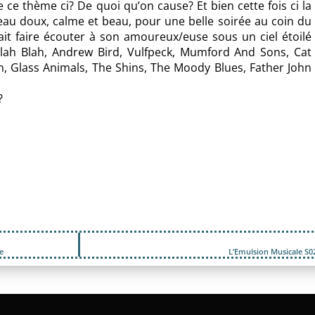
 ce thème ci? De quoi qu’on cause? Et bien cette fois ci la
eau doux, calme et beau, pour une belle soirée au coin du
ait faire écouter à son amoureux/euse sous un ciel étoilé
ah Blah, Andrew Bird, Vulfpeck, Mumford And Sons, Cat
n, Glass Animals, The Shins, The Moody Blues, Father John
?
e
L’Emulsion Musicale S02