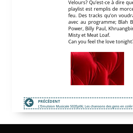
Velours? Qu’est-ce à dire que
playlist est remplis de morc
feu. Des tracks qu’on voudr
avec au programme; Blah Bl
Power, Billy Paul, Khruangbi
Misty et Meat Loaf.
Can you feel the love tonight
PRÉCÉDENT
L’Emulsion Musicale S02Ep06; Les chansons des gens en colèr