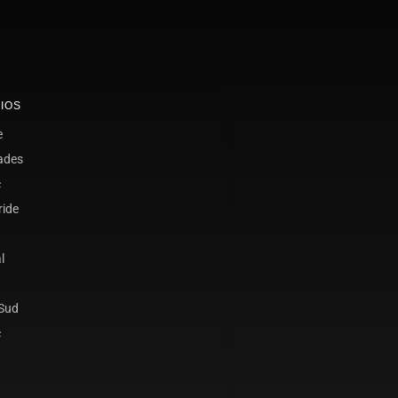
IOS
e
ades
c
ride
l
 Sud
c