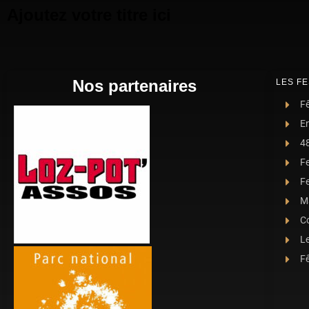
Ajoutez votre titre ici
Nos partenaires
LES FE
Fê
E
4
F
Fe
Ma
C
L
Fê