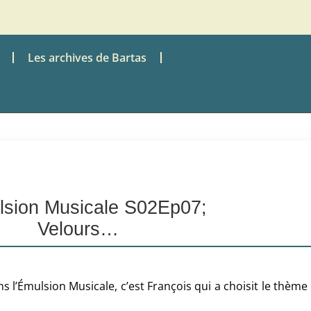
Les archives de Bartas
lsion Musicale S02Ep07;
Velours…
ns l’Émulsion Musicale, c’est François qui a choisit le thème