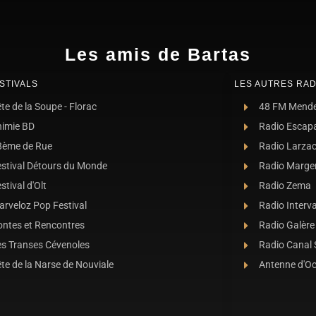
Les amis de Bartas
STIVALS
LES AUTRES RAD
te de la Soupe - Florac
48 FM Mend
nimie BD
Radio Escap
8ème de Rue
Radio Larza
estival Détours du Monde
Radio Marge
stival d'Olt
Radio Zema
rveloz Pop Festival
Radio Interva
ontes et Rencontres
Radio Galère
es Transes Cévenoles
Radio Canal
te de la Narse de Nouviale
Antenne d'O