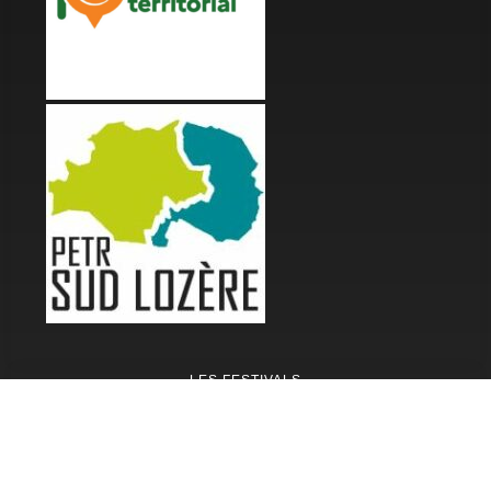
LES FESTIVALS
Fête de la Soupe - Florac
Enimie BD
48ème de Rue