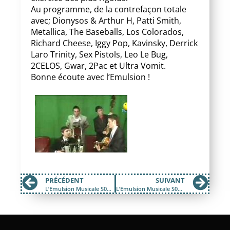
Au programme, de la contrefaçon totale
avec; Dionysos & Arthur H, Patti Smith,
Metallica, The Baseballs, Los Colorados,
Richard Cheese, Iggy Pop, Kavinsky, Derrick
Laro Trinity, Sex Pistols, Leo Le Bug,
2CELOS, Gwar, 2Pac et Ultra Vomit.
Bonne écoute avec l’Emulsion !
PRÉCÉDENT
SUIVANT
L’Emulsion Musicale S02Ep22; Se Perdre…
L’Emulsion Musicale S02Ep24; Le rock des parents