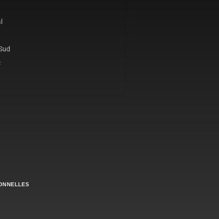
l
 Sud
c
ONNELLES