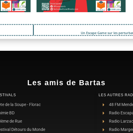
Un Escape Game sur les perturba
Les amis de Bartas
STIVALS
LES AUTRES RAD
te de la Soupe - Florac
48 FM Mend
nimie BD
Radio Escap
8ème de Rue
Radio Larza
estival Détours du Monde
Radio Marge