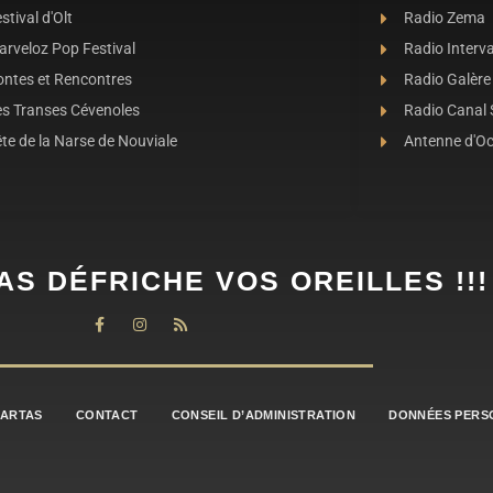
stival d'Olt
Radio Zema
rveloz Pop Festival
Radio Interva
ontes et Rencontres
Radio Galère
es Transes Cévenoles
Radio Canal
te de la Narse de Nouviale
Antenne d'O
AS DÉFRICHE VOS OREILLES !!!
BARTAS
CONTACT
CONSEIL D’ADMINISTRATION
DONNÉES PERS