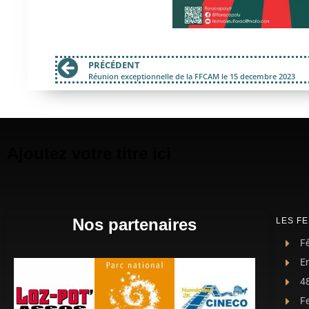
PRÉCÉDENT
Réunion exceptionnelle de la FFCAM le 15 decembre 2023
Ajoutez votre titre ici
Nos partenaires
LES FE
Fê
E
4
F