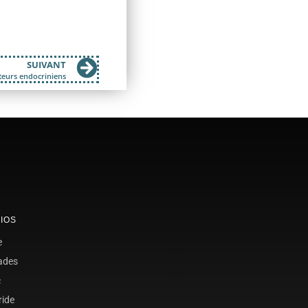
SUIVANT
teurs endocriniens
IOS
e
ades
c
ride