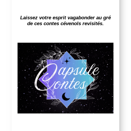
Laissez votre esprit vagabonder au gr
é
de ces contes c
é
venols revisi
té
s.