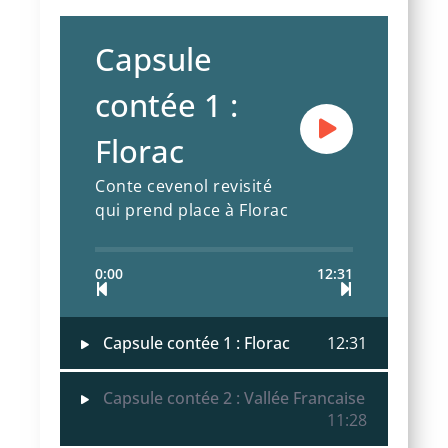
Capsule
contée 1 :
Florac
Conte cevenol revisité
qui prend place à Florac
0:00
12:31
Capsule contée 1 : Florac
12:31
Capsule contée 2 : Vallée Francaise
11:28