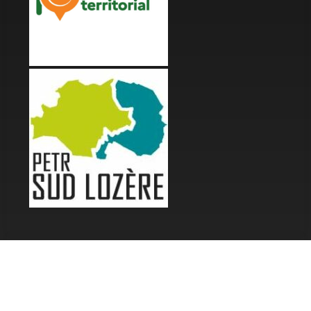
LES FESTIVALS
Fête de la Soupe - Florac
Enimie BD
48ème de Rue