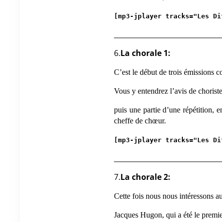
[mp3-jplayer tracks="Les Di
_______________________________
6.
La chorale 1:
C’est le début de trois émissions c
Vous y entendrez l’avis de chorist
puis une partie d’une répétition, e
cheffe de chœur.
[mp3-jplayer tracks="Les Di
_______________________________
7.
La chorale 2:
Cette fois nous nous intéressons au
Jacques Hugon, qui a été le premie