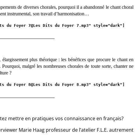
oupements de diverses chorales,
pourquoi il a abandonné le chant choral
t instrumental, son travail d’harmonisation…
ts du Foyer 7@Les Dits du Foyer 7.mp3" style="dark"]
__________________________
 élargissement plus théorique : les bénéfices que procure le chant en
. Pourquoi, malgré les nombreuses chorales de toute sorte, chanter ne
lture ?
ts du Foyer 8@Les Dits du Foyer 8.mp3" style="dark"]
__________________________
tez mettre en pratiques vos connaissance en français?
terviewer Marie Haag professeur de l’atelier F.L.E. autrement