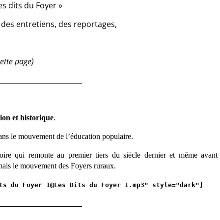
s dits du Foyer »
 des entretiens, des reportages,
cette page)
________________________
ion et historique
.
 dans le mouvement de l’éducation populaire.
oire qui remonte au premier tiers du siècle dernier et même avant
amais le mouvement des Foyers ruraux.
ts du Foyer 1@Les Dits du Foyer 1.mp3" style="dark"]
________________________