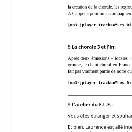
la création de la chorale, les regr
A Cappella
pour un accompagnemen
[mp3-jplayer tracks="Les Di
_______________________________
8.
La chorale 3 et Fin:
Après deux émissions « locales »,
groupe, le chant choral en France
fait pas vraiment partie de notre cu
[mp3-jplayer tracks="Les Di
_______________________________
9.
L’atelier du F.L.E.:
Vous êtes étranger et souhai
Et bien, Laurence est allé in