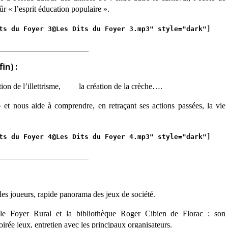
esprit éducation populaire ».
ts du Foyer 3@Les Dits du Foyer 3.mp3" style="dark"]
_________________________
in) :
stion de l’illettrisme, la création de la crèche….
s» et nous aide à comprendre,
en retraçant ses actions passées, la vie
ts du Foyer 4@Les Dits du Foyer 4.mp3" style="dark"]
_________________________
des joueurs, rapide panorama des jeux de société.
e le Foyer Rural et la bibliothèque Roger Cibien de Florac :
son
rée jeux, entretien avec les principaux organisateurs.