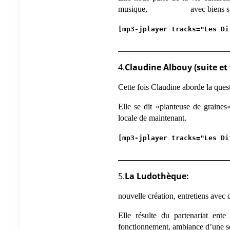
musique, avec biens sûr « l’
[mp3-jplayer tracks="Les Di
_______________________________
4.
Claudine Albouy (suite et f
Cette fois Claudine aborde la que
Elle se dit «planteuse de graine
locale de maintenant.
[mp3-jplayer tracks="Les Di
_______________________________
5.
La Ludothèque:
nouvelle création, entretiens avec 
Elle résulte du partenariat ent
fonctionnement, ambiance d’une soi