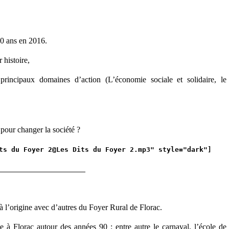
70 ans en 2016.
 histoire,
 principaux domaines d’action (L’économie sociale et solidaire, le
pour changer la société ?
ts du Foyer 2@Les Dits du Foyer 2.mp3" style="dark"]
________________________
à l’origine avec d’autres du Foyer Rural de Florac.
lle à Florac autour des années 90 :
entre autre le carnaval, l’école de