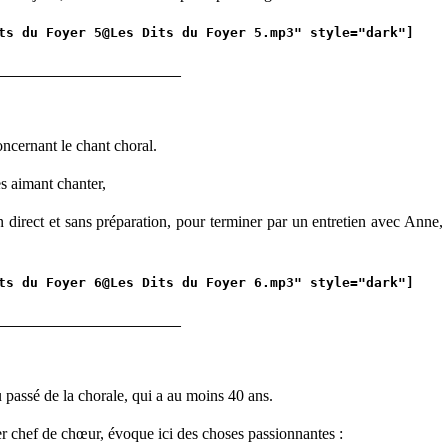
ts du Foyer 5@Les Dits du Foyer 5.mp3" style="dark"]
__________________________
oncernant le chant choral.
es aimant chanter,
n direct et sans préparation,
pour terminer par un entretien avec Anne,
ts du Foyer 6@Les Dits du Foyer 6.mp3" style="dark"]
__________________________
 passé de la chorale, qui a au moins 40 ans.
r chef de chœur, évoque ici des choses passionnantes :