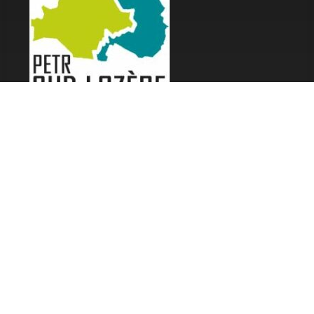
LES FESTIVALS
Fête de la Soupe - Florac
Enimie BD
48ème de Rue
Festival Détours du Monde
Festival d'Olt
Marveloz Pop Festival
Contes et Rencontres
Les Transes Cévenoles