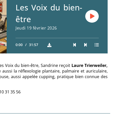
Les Voix du bien-
être
Jeudi 19 février 2026
0:00
/
31:57
s Voix du bien-être, Sandrine reçoit
Laure Trierweiler,
aussi la réflexologie plantaire, palmaire et auriculaire,
touse, aussi appelée cupping, pratique bien connue des
10 31 35 56