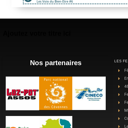
Les Voix du Bien-Être #6
Ajoutez votre titre ici
Nos partenaires
LES FE
Fê
E
4
F
Fe
Ma
C
L