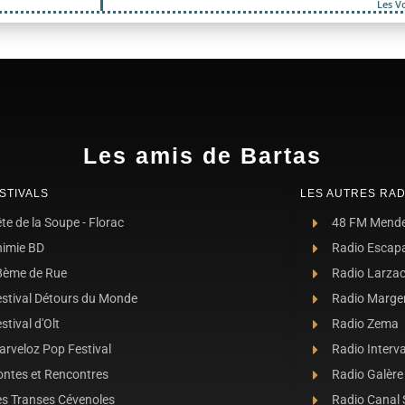
Les V
Les amis de Bartas
STIVALS
LES AUTRES RAD
te de la Soupe - Florac
48 FM Mend
nimie BD
Radio Escap
8ème de Rue
Radio Larza
estival Détours du Monde
Radio Marge
stival d'Olt
Radio Zema
rveloz Pop Festival
Radio Interva
ontes et Rencontres
Radio Galère
es Transes Cévenoles
Radio Canal