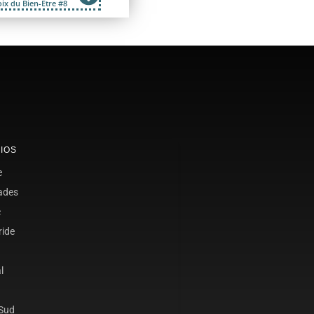
oix du Bien-Être #8
IOS
e
ades
c
ride
l
 Sud