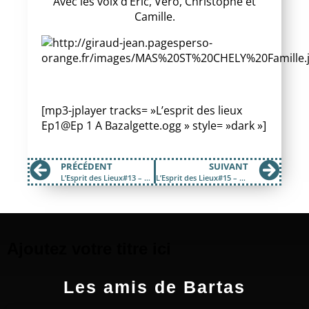
Avec les voix d’Eric, Véro, Christophe et
Camille.
[mp3-jplayer tracks= »L’esprit des lieux
Ep1@Ep 1 A Bazalgette.ogg » style= »dark »]
PRÉCÉDENT
SUIVANT
L’Esprit des Lieux#13 – Philippe Clément, apiculteur cévenol
L’Esprit des Lieux#15 – André Balzalgette, année 1938 / ép.2
Ajoutez votre titre ici
Les amis de Bartas