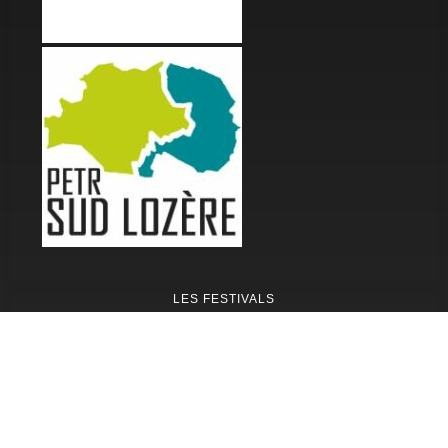
LES FESTIVALS
Fête de la Soupe - Florac
Enimie BD
48ème de Rue
Festival Détours du Monde
Festival d'Olt