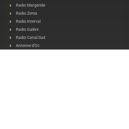
Radio Margeride
Radio Zema
Radio Interval
Radio Galère
Radio Canal Sud
Antenne d'Oc
RADIO BARTAS DÉFRICHE
VOS OREILLES !!!
PRÉSENTATION
STATUTS DE RADIO BARTAS
CONTACT