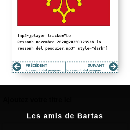
[mp3-jplayer tracks="Lo
Ressonh_novembre_2020@20201123S48_lo
ressonh del pesquier.mp3" style="dark"]
PRÉCÉDENT
SUIVANT
lo ressonh del pesquier octobre 2020
Lo ressonh del pesquier édition janvier 2021 !
Ajoutez votre titre ici
Les amis de Bartas