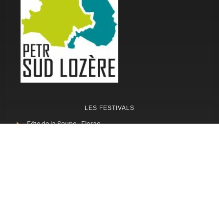
LES FESTIVALS
Fête de la Soupe - Florac
Enimie BD
48ème de Rue
Festival Détours du Monde
Festival d'Olt
Marveloz Pop Festival
Contes et Rencontres