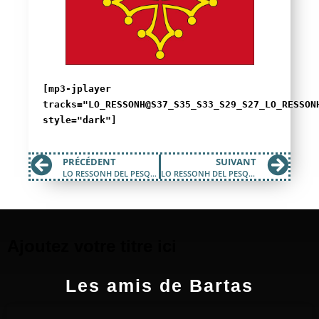
[mp3-jplayer
tracks="LO_RESSONH@S37_S35_S33_S29_S27_LO_RESSON
style="dark"]
PRÉCÉDENT
SUIVANT
LO RESSONH DEL PESQUIER : MAI 2022
LO RESSONH DEL PESQUIER : OCTOBRE 2022
Ajoutez votre titre ici
Les amis de Bartas