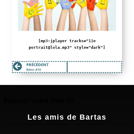
[mp3-jplayer tracks="11e
portrait@lola.mp3" style="dark"]
PRÉCÉDENT
Rémi #10
Ajoutez votre titre ici
Les amis de Bartas