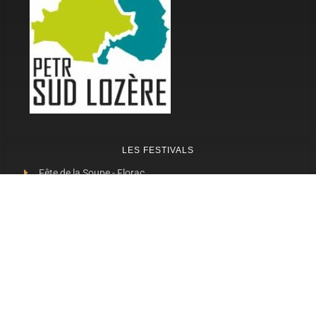
LES FESTIVALS
Fête de la Soupe - Florac
Enimie BD
48ème de Rue
Festival Détours du Monde
Festival d'Olt
Marveloz Pop Festival
Contes et Rencontres
Les Transes Cévenoles