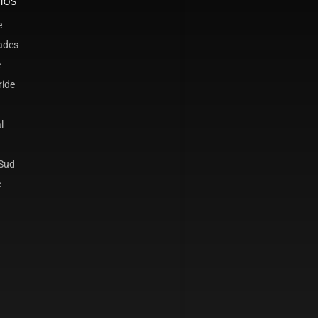
IOS
e
ades
c
ride
l
 Sud
c