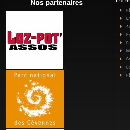
Nos partenaires
LES FE
Fê
E
4
F
Fe
Ma
C
L
Fê