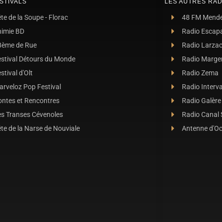
STIVALS
LES AUTRES RAD
te de la Soupe - Florac
48 FM Mend
nimie BD
Radio Escap
8ème de Rue
Radio Larza
estival Détours du Monde
Radio Marge
stival d'Olt
Radio Zema
rveloz Pop Festival
Radio Interva
ontes et Rencontres
Radio Galère
es Transes Cévenoles
Radio Canal
te de la Narse de Nouviale
Antenne d'O