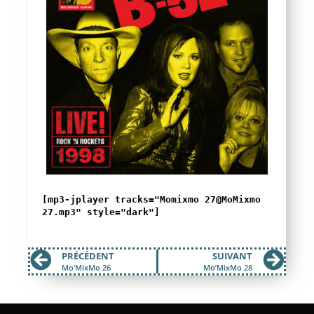
[mp3-jplayer tracks="Momixmo 27@MoMixmo
27.mp3" style="dark"]
PRÉCÉDENT
SUIVANT
Mo’MixMo 26
Mo’MixMo 28