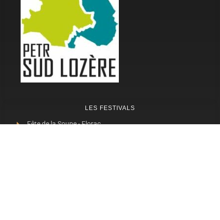
LES FESTIVALS
Fête de la Soupe - Florac
Enimie BD
48ème de Rue
Festival Détours du Monde
Festival d'Olt
Marveloz Pop Festival
Contes et Rencontres