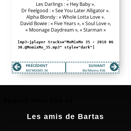
Les Darlings : « Hey Baby ».
Dr Feelgood : « See You Later Alligator ».
Alpha Blondy : « Whole Lotta Love ».
David Bowie : « Five Years », « Soul Love »,
« Moonage Daydream », « Starman »
[mp3-jplayer tracks="MoMixMo 35 - 2018 06
30.@MomixMo_35.mp3" style="dark"]
PRÉCÉDENT
SUIVANT
MO’MIXMO 34
Mo’Mixmo #36
Ajoutez votre titre ici
Les amis de Bartas