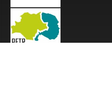
LES FESTIVALS
Fête de la Soupe - Florac
Enimie BD
48ème de Rue
Festival Détours du Monde
Festival d'Olt