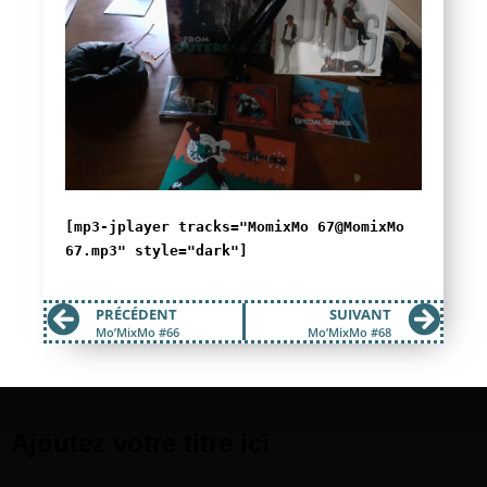
[mp3-jplayer tracks="MomixMo 67@MomixMo
67.mp3" style="dark"]
PRÉCÉDENT
SUIVANT
Mo’MixMo #66
Mo’MixMo #68
Ajoutez votre titre ici