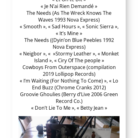
« Je N’ai Rien Demandé »
The Needs (As The Wreck Knows The
Waves 1993 Nova Express)
« Smooth », « Sad Hours », « Sonic Sierra »,
« It’s Mine »
The Needs ((Dyin’on Blue Peebles 1992
Nova Express)
« Neigbor », « »Stormy Leather », « Monket
Island », « Ciry Of The people »
Cowboys From Outerspace (compilation
2019 Lollipop Records)
« I’m Waiting (For Nothing To Come) », « Lo
End Buzz (Chrome Cranks 2012)
Groovie Ghoulies (Berry d’Live 2006 Green
Record Co.)
« Don’t Lie To Me », « Betty Jean »