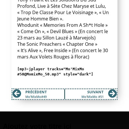
Profond, Live à Sète Chez Maryse et Lulu,
« Trop De Classe Pour Le Voisinage », « Un
Jeune Homme Bien ».
Whodunit « Memories From A Sh*t Hole »
« Come On », « Devil Blues » (En concert le
23 mars au Sillon Lauzé à Marvejols)
The Sonic Preachers « Chapter One »
« It’s Alive », Free Inside » (En concert le 30
mars Aux Volets Rouges à Florac)
[mp3-jplayer tracks="Mo'MixMo
#50@MomixMo_50.mp3" style="dark"]
PRÉCÉDENT
SUIVANT
Mo’MixMo#49
Mo’MixMo #51
Ajoutez votre titre ici