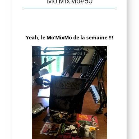
Mo’MixMo#50
Yeah, le Mo’MixMo de la semaine !!!