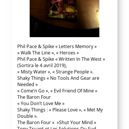
Phil Pace & Spike « Letters Memory »
« Walk The Line », « Heroes »
Phil Pace & Spi
ke « Written In The West »
(Sortira le 4 avril 2019),
« Misty Water », « Strange People ».
Shaky Things « No Tools And Gear are
Needed »
« Come’n Go », « Evil Friend Of Mine »
The Baron Four
« You Don’t Love Me »
Shaky Things : « Please Love », « Met My
Double ».
The Baron Four « »Shut Your Mind »
Tony Truant et Les Solutions Du Sud