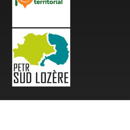
LES FESTIVALS
Fête de la Soupe - Florac
Enimie BD
48ème de Rue