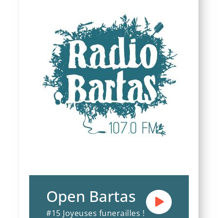
Open Bartas
#15 Joyeuses funerailles !