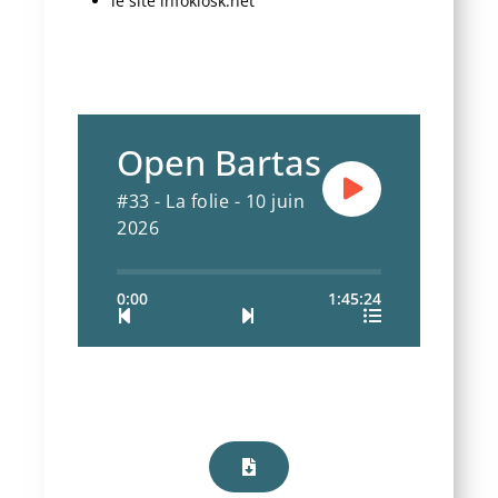
le site infokiosk.net
Open Bartas
#33 - La folie - 10 juin
2026
0:00
1:45:24