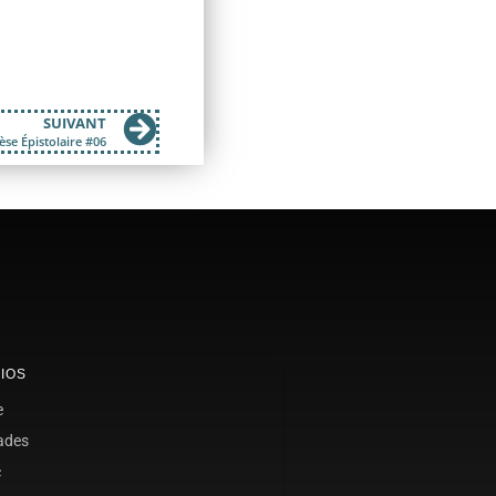
SUIVANT
se Épistolaire #06
IOS
e
ades
c