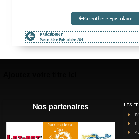
Parenthèse Épistolaire
PRÉCÉDENT
Parenthèse Épistolaire #04
Ajoutez votre titre ici
Nos partenaires
LES FE
Fê
E
4