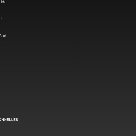
ride
l
 Sud
c
ONNELLES