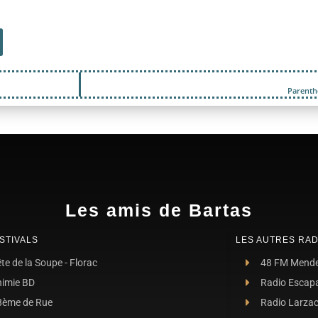
Parenthè
Les amis de Bartas
STIVALS
LES AUTRES RAD
te de la Soupe - Florac
48 FM Mend
nimie BD
Radio Escap
8ème de Rue
Radio Larza