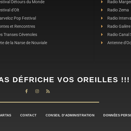
estival Détours du Monde
Radio Marge
stival d'Olt
Radio Zema
rveloz Pop Festival
Radio Interva
ontes et Rencontres
Radio Galère
es Transes Cévenoles
Radio Canal
te de la Narse de Nouviale
Antenne d'O
AS DÉFRICHE VOS OREILLES !!!
BARTAS
CONTACT
CONSEIL D’ADMINISTRATION
DONNÉES PERS