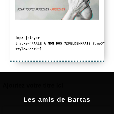
[mp3-jplayer
tracks="PARLE_A_MON_DOS_7@FELDENKRAIS_7.mp3"
style="dark"]
Ajoutez votre titre ici
Les amis de Bartas