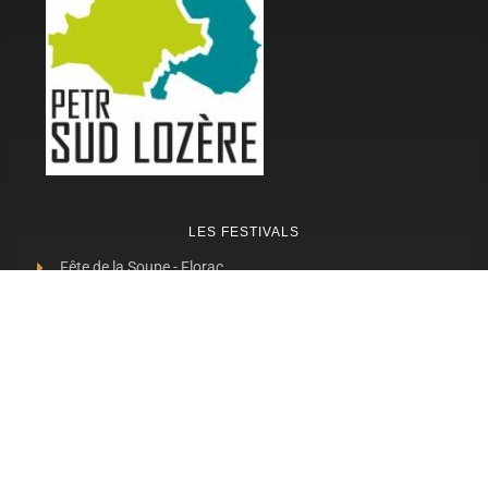
LES FESTIVALS
Fête de la Soupe - Florac
Enimie BD
48ème de Rue
Festival Détours du Monde
Festival d'Olt
Marveloz Pop Festival
Contes et Rencontres
Les Transes Cévenoles