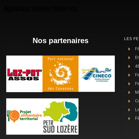
Ajoutez votre titre ici
Nos partenaires
LES FE
Fê
E
4
F
Fe
Ma
C
L
Fê