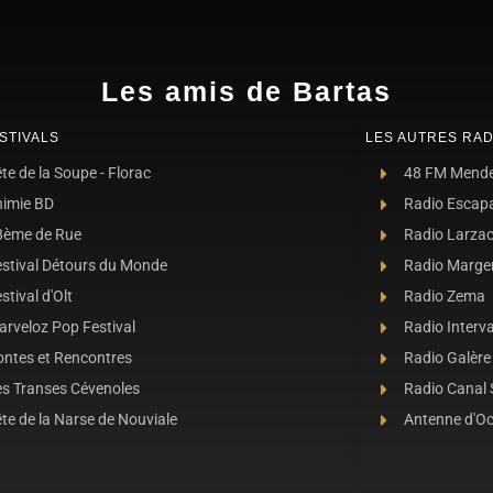
Les amis de Bartas
STIVALS
LES AUTRES RAD
te de la Soupe - Florac
48 FM Mend
nimie BD
Radio Escap
8ème de Rue
Radio Larza
estival Détours du Monde
Radio Marge
stival d'Olt
Radio Zema
rveloz Pop Festival
Radio Interva
ontes et Rencontres
Radio Galère
es Transes Cévenoles
Radio Canal
te de la Narse de Nouviale
Antenne d'O