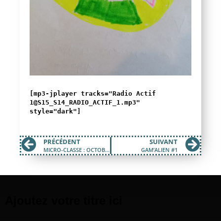
[mp3-jplayer tracks="Radio Actif
1@S15_S14_RADIO_ACTIF_1.mp3"
style="dark"]
PRÉCÉDENT
SUIVANT
MICRO-CLASSE : OCTOBRE 2022
GAM’ALIEN #1
Ajoutez votre titre ici