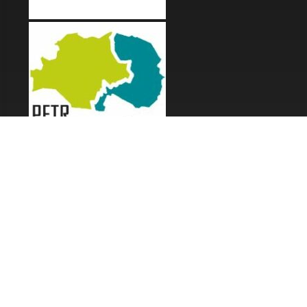
LES FESTIVALS
Fête de la Soupe - Florac
Enimie BD
48ème de Rue
Festival Détours du Monde
Festival d'Olt