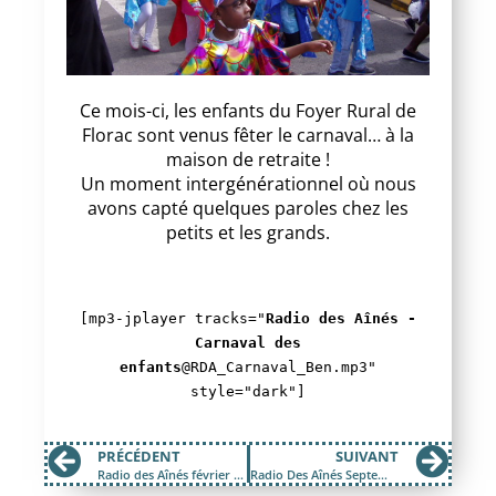
Ce mois-ci, les enfants du Foyer Rural de
Florac sont venus fêter le carnaval… à la
maison de retraite !
Un moment intergénérationnel où nous
avons capté quelques paroles chez les
petits et les grands.
[mp3-jplayer tracks="
Radio des Aînés -
Carnaval des
enfants
@RDA_Carnaval_Ben.mp3"
style="dark"]
PRÉCÉDENT
SUIVANT
Radio des Aînés février 2019 Partie 1
Radio Des Aînés Septembre 2021