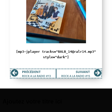
[mp3-jplayer tracks="RALR_14@ralr14.mp3"
style="dark"]
PRÉCÉDENT
SUIVANT
ROCK A LA RADIO #13
ROCK A LA RADIO #15
Ajoutez votre titre ici