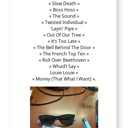
« Slow Death »
« Boss Hoss »
« The Sound »
« Twisted Individual »
‘Layin’ Pipe »
« Out Of Our Tree »
« It’s Too Late »
« The Bell Behind The Door »
« The French Top Ten »
« Roll Over Beethoven »
« Whad’I Say »
Louie Louie »
« Money (That What I Want) ».