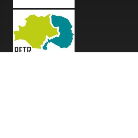
LES FESTIVALS
Fête de la Soupe - Florac
Enimie BD
48ème de Rue
Festival Détours du Monde
Festival d'Olt