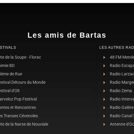
Les amis de Bartas
STIVALS
LES AUTRES RAD
te de la Soupe - Florac
48 FM Mend
nimie BD
Radio Escap
8ème de Rue
Radio Larza
estival Détours du Monde
Radio Marge
stival d'Olt
Radio Zema
rveloz Pop Festival
Radio Interva
ontes et Rencontres
Radio Galère
es Transes Cévenoles
Radio Canal
te de la Narse de Nouviale
Antenne d'O