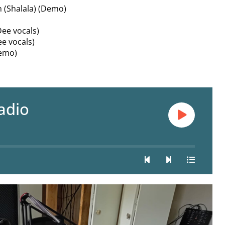
 (Shalala) (Demo)
Dee vocals)
e vocals)
Demo)
adio