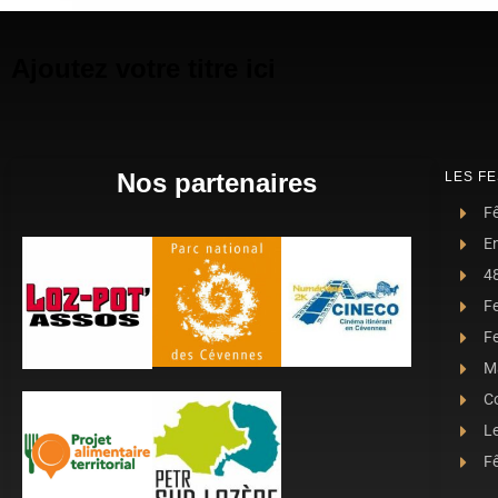
Ajoutez votre titre ici
Nos partenaires
LES FE
Fê
E
4
F
Fe
Ma
C
L
Fê