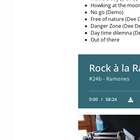
Howking at the moon
No go (Demo)
Free of nature (Dee 
Danger Zone (Dee De
Day time dilemna (
Out of there
Rock à la R
#24b - Ramones
0:00
/
58:24