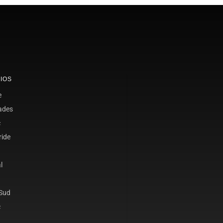
IOS
e
ades
c
ride
l
 Sud
c