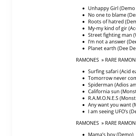
Unhappy Girl (Demo
No one to blame (D
Roots of hatred (De
My-my kind of gir (A
Street fighting man (
I’m not a answer (D
Planet earth (Dee D
RAMONES » RARE RAMONES
Surfing safari (Acid 
Tomorrow never com
Spiderman (Adios am
California sun (Mons
R.A.M.O.N.E.S (Monst
Any want you want (M
I am seeing UFO’s (D
RAMONES » RARE RAMONES
Mama’s boy (Demo)