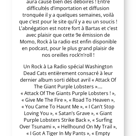
aura causé bien des déboires ! Entre
difficultés d’importation et diffusion
tronquée il y a quelques semaines, voilà
que c’est pour le site qu’il y a eu un soucis !
L’abnégation est notre fort à Bartas et c’est
avec plaisir que cette 9e émission de
Momo, Rock à la radio est enfin disponible
en podcast, pour le plus grand plaisir de
nos oreilles rock’n’roll !
Un Rock à La Radio spécial Washington
Dead Cats entièrement consacré à leur
dernier album sorti début avril « Attack
Of
The Giant Purple Lobsters »….
« Attack Of The Giants Purple Lobsters ! »,
« Give Me The Fire », « Road To Heaven »,
« You Came To Haunt Me », « I Can’t Stop
Loving You », « Satan’s Grave », « Giant
Purple Lobsters Strike Back », « Surfing
Over Tsunami », « Hellhound On My Trail »,
« I Got A Tiger In My Pants », « Empty