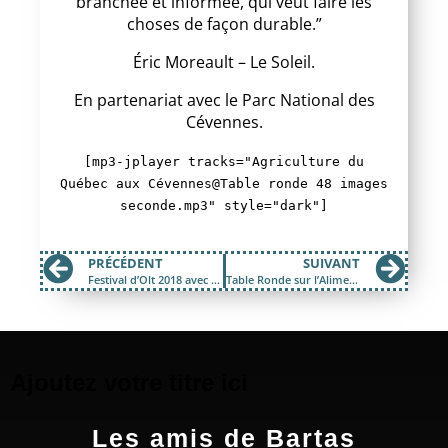
branchée et informée, qui veut faire les
choses de façon durable.”
Éric Moreault – Le Soleil.
En partenariat avec le Parc National des
Cévennes.
[mp3-jplayer tracks="Agriculture du
Québec aux Cévennes@Table ronde 48 images
seconde.mp3" style="dark"]
PRÉCÉDENT
SUIVANT
Festival d’Olt 2018 avec 48fm et Radio Bartas
Table Ronde sur l’Alimentation en Restauration Collective
Ajoutez votre titre ici
Les amis de Bartas