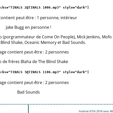
acks="TINALS 2@TINALS 1006.mp3" style="dark"
]
Jake Bugg en personne !
blo (porgrammateur de Come On People), Mick Jenkins, Mofo
e Blind Shake, Oceanic Memory et Bad Sounds.
o de frères Blaha de The Blind Shake
acks="TINALS 3@TINALS 1106.mp3" style="dark"
]
Bad Sounds
Festival d’Olt 2018 avec 4