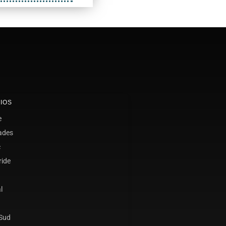
IOS
e
ades
c
ride
l
 Sud