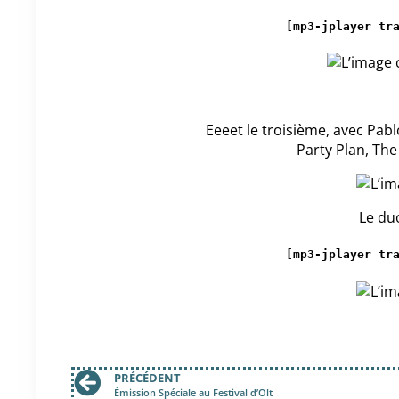
[mp3-jplayer tr
Eeeet le troisième, avec Pa
Party Plan, Th
Le du
[mp3-jplayer tr
PRÉCÉDENT
Émission Spéciale au Festival d’Olt