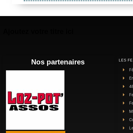
Ajoutez votre titre ici
Nos partenaires
LES FE
Fê
E
4
F
Fe
Ma
C
L