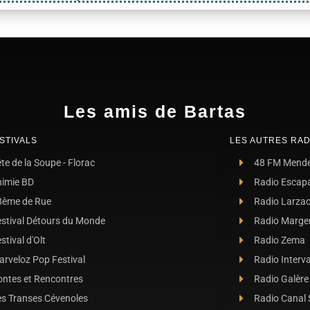
Les amis de Bartas
STIVALS
LES AUTRES RAD
te de la Soupe - Florac
48 FM Mend
nimie BD
Radio Escap
8ème de Rue
Radio Larza
estival Détours du Monde
Radio Marge
stival d'Olt
Radio Zema
rveloz Pop Festival
Radio Interva
ontes et Rencontres
Radio Galère
es Transes Cévenoles
Radio Canal