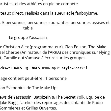
artistes tel des athlètes en pleine compète.
teaux direct, réalisés dans la sueur et le fanboyisme.
Le groupe Yassassin
 de Christian Alex (programmateur), Clan Edison, The Make
ël Cherpe (Animateur de l’ARRA) des chroniques sur Flying
, Camille qui s’amuse à écrire sur les groupes.
acks="TINALS 1@TINALS 0906.mp3" style="dark"
]
Ian Svenonius de The Make Up
iews de Yassassin, Batpizein & The Secret Yolk, Equipe de
ake Bugg, l’atelier des reportages des enfants de Radio
Sommières et Grilles Ouvertes.