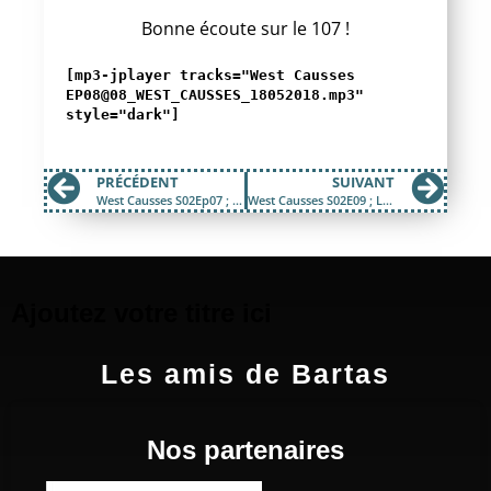
Bonne écoute sur le 107 !
[mp3-jplayer tracks="West Causses
EP08@08_WEST_CAUSSES_18052018.mp3"
style="dark"]
PRÉCÉDENT
SUIVANT
West Causses S02Ep07 ; Le Rap Autour Du Monde
West Causses S02E09 ; Le Hip Hop Au Tarn
Ajoutez votre titre ici
Les amis de Bartas
Nos partenaires