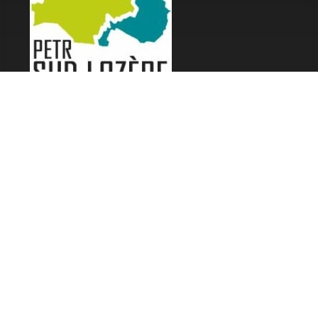
LES FESTIVALS
Fête de la Soupe - Florac
Enimie BD
48ème de Rue
Festival Détours du Monde
Festival d'Olt
Marveloz Pop Festival
Contes et Rencontres
Les Transes Cévenoles
Fête de la Narse de Nouviale