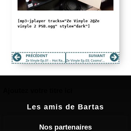
[mp3-jplayer tracks="Ze Vinyle 2@Ze
vinyle 2 PSB.ogg" style="dark"]
PRÉCÉDENT
SUIVANT
Ze Vinyle Ep.01 – Hot Rats de Frank Zappa
Ze Vinyle Ep.03; Cosmo’s Factory de Creedence Clearwater Revival
Ajoutez votre titre ici
Les amis de Bartas
Nos partenaires