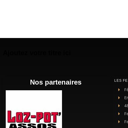
Ajoutez votre titre ici
Nos partenaires
LES FE
Fê
E
4
F
Fe