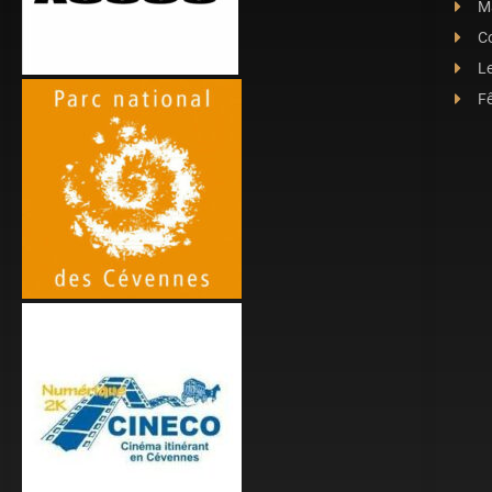
Ma
C
L
Fê