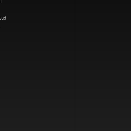
l
 Sud
c